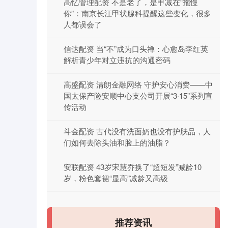
高忆管理配资 不是老了，是甲减在“拖慢
你”：南京长江甲状腺科提醒这些变化，很多
人都误会了
信达配资 当“不”成为口头禅：心愈岛李红英
解析青少年对立违抗的沟通密码
高盛配资 清朗金融网络 守护安心消费——中
国太保产险安顺中心支公司开展“3·15”系列宣
传活动
斗金配资 古代没有洗面奶也没有护肤品，人
们如何去除头油和脸上的油脂？
安联配资 43岁宋慧乔换了“超短发”减龄10
岁，粉色套裙“显高”减龄又高级
推荐资讯