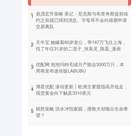
​鼎茂宏升策略 美记：尼克斯与布里奇斯提前续
1
约之前就已得到消息。字母哥不会向雄鹿申请
交易离队
​天牛宝 她瞒着60岁老公，带147万飞往上海，
2
找了年仅31岁的二混子_张泉灵_陈磊_漫画
​优配网 泡泡玛特毛绒月产能达3000万只，本
3
周将发布迷你版LABUBU
​博星优配 滚动更新丨欧洲主要股指高开低走，
4
现货黄金向下触及3310美元
​精胜策略 洪水冲毁家园，搜救犬却嗅出生命希
5
望？