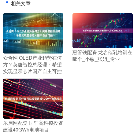
相关文章
​惠管钱配资 龙岩催乳培训在
​众合网 OLED产业趋势在何
哪个_小敏_张姐_专业
方？英唐智控总经理：希望
实现显示芯片国产自主可控
​乐启网配资 国轩高科拟投资
建设40GWh电池项目