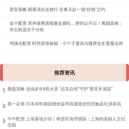
君安策略 跟着演出去旅行 在春天赴一场“好戏”之约
金十配资 宋仲基携英籍妻赴婚礼，胖到认不出！离婚真相：
非出轨是生子分歧
鸿满仓配资 时尚穿搭秘籍：小个子显高与微胖女生显瘦法则
推荐资讯
​聚盈策略 连续多年Ⅱ类水质 “还其自然”守护“赛里木湖蓝”
1
​第一证券 日本30年期国债收益率因通胀担忧而触及纪录新高
2
​牛牛配资 上海墓地介绍丨奉贤区海湾寝园：上海的美丽人文纪
3
念园