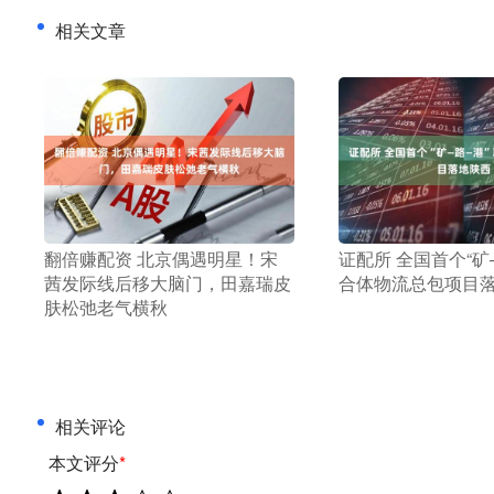
相关文章
​翻倍赚配资 北京偶遇明星！宋
​证配所 全国首个“
茜发际线后移大脑门，田嘉瑞皮
合体物流总包项目
肤松弛老气横秋
相关评论
本文评分
*