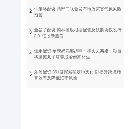
​牛策略配资 两部门联合发布地质灾害气象风险
2
预警
​金谷子配资 德林控股根据配售及认购协议发行
3
2.01亿股新股份
​佳永配资 单亲妈妈邹翃燕：和丈夫离婚，独自
4
将脑瘫儿子培养成哈佛高材生
​乐盈配资 361度探索稳定币支付 以提升跨境结
5
算效率及降低汇率风险