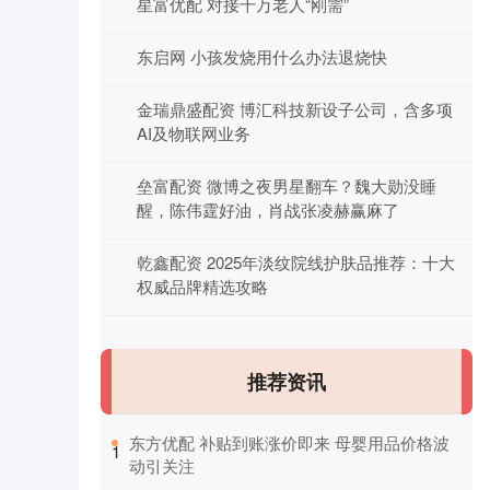
星富优配 对接千万老人“刚需”
东启网 小孩发烧用什么办法退烧快
金瑞鼎盛配资 博汇科技新设子公司，含多项
AI及物联网业务
垒富配资 微博之夜男星翻车？魏大勋没睡
醒，陈伟霆好油，肖战张凌赫赢麻了
乾鑫配资 2025年淡纹院线护肤品推荐：十大
权威品牌精选攻略
推荐资讯
​东方优配 补贴到账涨价即来 母婴用品价格波
1
动引关注