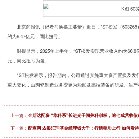
北京商报讯（记者马换换王蔓蕾）近日，*ST松发（603268
约为6.47亿元，同比扭亏。
财报显示，2025年上半年，*ST松发实现营业收入约为66.8亿
元，同比扭亏为盈。
*ST松发表示，报告期内，公司通过实施重大资产置换及发行
重大变化，由陶瓷制造业务变更为船舶及高端装备的研发、生产
上一篇：
金斯达配资 “华科系”长进光子闯关科创板，逾七成营收
下一篇：
配查网 农银汇理基金经理钱大千：行情稳步上行 如何看