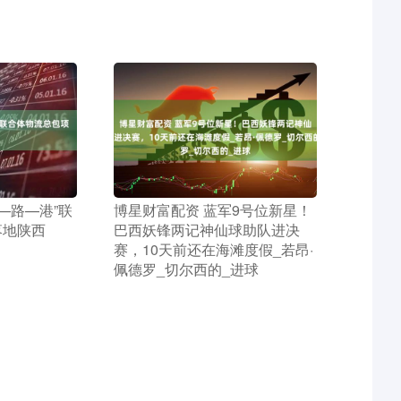
矿—路—港”联
​博星财富配资 蓝军9号位新星！
落地陕西
巴西妖锋两记神仙球助队进决
赛，10天前还在海滩度假_若昂·
佩德罗_切尔西的_进球