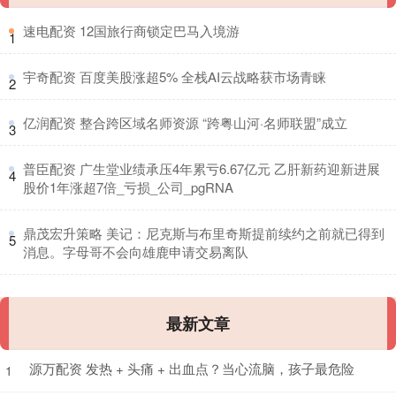
​速电配资 12国旅行商锁定巴马入境游
1
​宇奇配资 百度美股涨超5% 全栈AI云战略获市场青睐
2
​亿润配资 整合跨区域名师资源 “跨粤山河·名师联盟”成立
3
​普臣配资 广生堂业绩承压4年累亏6.67亿元 乙肝新药迎新进展
4
股价1年涨超7倍_亏损_公司_pgRNA
​鼎茂宏升策略 美记：尼克斯与布里奇斯提前续约之前就已得到
5
消息。字母哥不会向雄鹿申请交易离队
最新文章
源万配资 发热 + 头痛 + 出血点？当心流脑，孩子最危险
1