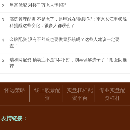
星富优配 对接千万老人“刚需”
2
高忆管理配资 不是老了，是甲减在“拖慢你”：南京长江甲状腺
3
科提醒这些变化，很多人都误会了
金牌配资 没有不舒服也要做胃肠镜吗？这些人建议一定要
4
查！
瑞和网配资 抽动症不是“坏习惯”，别再误解孩子了！附医院推
5
荐
怀远策略
线上股票配
实盘杠杆配
专业实盘配
资
资平台
资杠杆
友情链接：