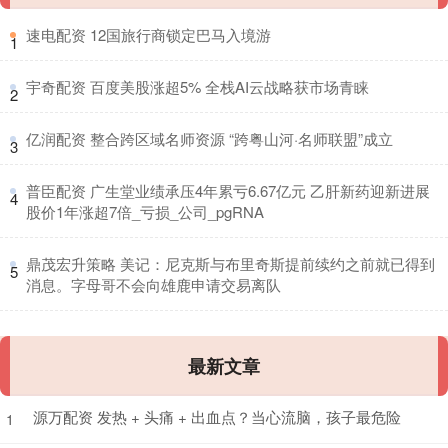
​速电配资 12国旅行商锁定巴马入境游
1
​宇奇配资 百度美股涨超5% 全栈AI云战略获市场青睐
2
​亿润配资 整合跨区域名师资源 “跨粤山河·名师联盟”成立
3
​普臣配资 广生堂业绩承压4年累亏6.67亿元 乙肝新药迎新进展
4
股价1年涨超7倍_亏损_公司_pgRNA
​鼎茂宏升策略 美记：尼克斯与布里奇斯提前续约之前就已得到
5
消息。字母哥不会向雄鹿申请交易离队
最新文章
源万配资 发热 + 头痛 + 出血点？当心流脑，孩子最危险
1