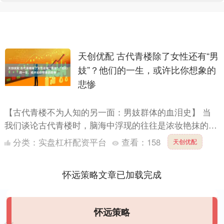
天创优配 古代青楼除了女性还有“男
妓”？他们的一生，或许比你想象的
悲惨
【古代青楼不为人知的另一面：男妓群体的血泪史】 当
我们谈论古代青楼时，脑海中浮现的往往是浓妆艳抹的女
子倚门卖笑的场景。然而鲜为人知的是，在那些雕梁画栋
分类：
实盘杠杆配资平台
查看：
158
天创优配
的楼阁里，....
怀远策略文章已加载完成
怀远策略