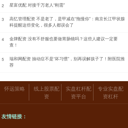
星富优配 对接千万老人“刚需”
2
高忆管理配资 不是老了，是甲减在“拖慢你”：南京长江甲状腺
3
科提醒这些变化，很多人都误会了
金牌配资 没有不舒服也要做胃肠镜吗？这些人建议一定要
4
查！
瑞和网配资 抽动症不是“坏习惯”，别再误解孩子了！附医院推
5
荐
怀远策略
线上股票配
实盘杠杆配
专业实盘配
资
资平台
资杠杆
友情链接：